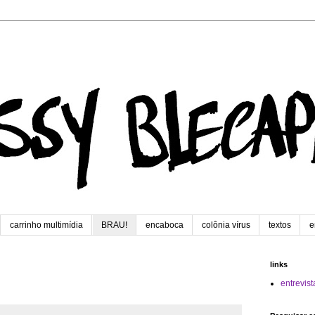
carrinho multimídia
BRAU!
encaboca
colônia vírus
textos
e
links
entrevist