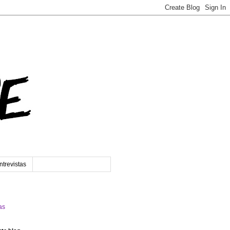
ntrevistas
as