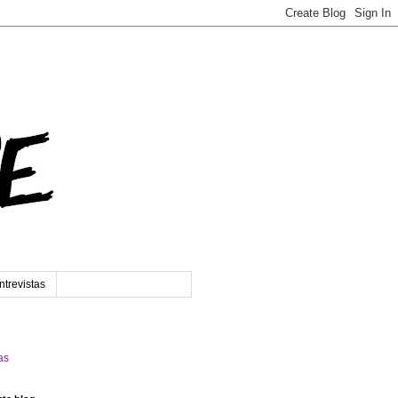
ntrevistas
as