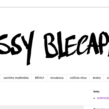
carrinho multimídia
BRAU!
encaboca
colônia vírus
textos
e
links
entrevist